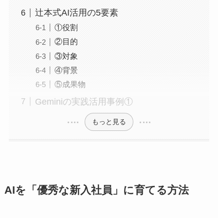
辻本式AI活用の5要素
①役割
②目的
③対象
④背景
⑤成果物
Geminiの実践活用事例①
もっと見る
AIを「優秀な新入社員」に育てる方法