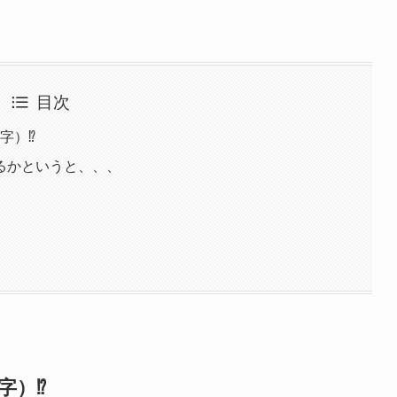
目次
文字）⁉
るかというと、、、
文字）⁉