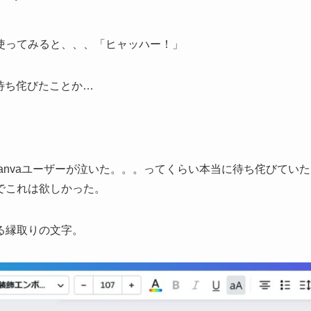
使ってみると、、、「ヒャッハー！」
待ち侘びたことか…
に、全Canvaユーザーが泣いた。。。ってくらい本当に待ち侘びていた
でこれは欲しかった。
る縁取りの文字。