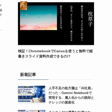
ド
確
テ
プ
..
検証！ChromebookでCanvaを使うと無料で縦
書きスライド資料作成できるの!?
新着記事
人手不足の処方箋は「AI社員」
だった：Gemini Notebookで
実現する、属人化からの脱却と
ナレッジの資産化