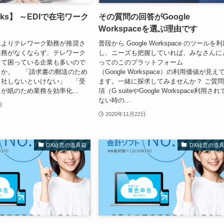
orks】 ～EDIで在宅ワーク
その質問の回答がGoogle
Workspaceを選ぶ理由です
によりテレワーク勤務が推奨さ
普段から Google Workspace のツールを
業務がなくならず、テレワーク
し、ニーズも把握していれば、みなさんに
くて困っている企業も多いので
ってのこのプラットフォーム
うか。 「請求書の郵送のため
（Google Workspace）の利用価値が見え
出社しないといけない」 「受
ます。一緒に探求してみませんか？ ご質
が紙のため業務を効率化...
項（G suiteやGoogle Workspace利用さ
ない時の...
日
2020年11月22日
DX経営の道具箱
DX経営の道