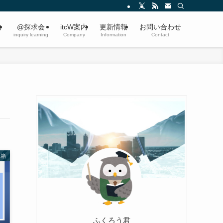
内
@探求会
itcW案内
更新情報
お問い合わせ
inquiry learning
Company
Information
Contact
具箱
ふくろう君