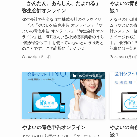
「かんたん、あんしん、たよれる」
やよいの青
弥生会計オンライン
談１
弥生会計で有名な弥生株式会社のクラウドサ
となりのITC
ービス「やよいの白色申告 オンライン」「や
ム（やよいの
よいの青色申告 オンライン」「弥生会計 オン
計システム・確
ライン」は、300万人いる小規模事業者のうち
ムページ作成
7割が会計ソフトを使っていないという状況と
中。 最初の１
のことです。この市場に「かんたん...
記事には一部PR
2020年11月15日
2020年11月14
DX経営の道具箱
やよいの青色申告オンライン
やよいの白
談１
となりのITC顧問のイチ押し「クラウドシステ