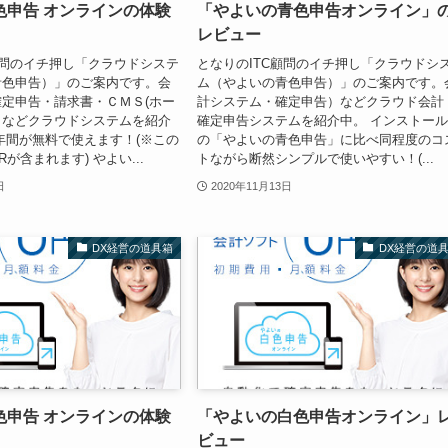
色申告 オンラインの体験
「やよいの青色申告オンライン」
レビュー
顧問のイチ押し「クラウドシステ
となりのITC顧問のイチ押し「クラウドシ
青色申告）」のご案内です。会
ム（やよいの青色申告）」のご案内です。
定申告・請求書・ＣＭＳ(ホー
計システム・確定申告）などクラウド会計
）などクラウドシステムを紹介
確定申告システムを紹介中。 インストー
年間が無料で使えます！(※この
の「やよいの青色申告」に比べ同程度のコ
が含まれます) やよい...
トながら断然シンプルで使いやすい！(...
日
2020年11月13日
DX経営の道具箱
DX経営の道
色申告 オンラインの体験
「やよいの白色申告オンライン」
ビュー