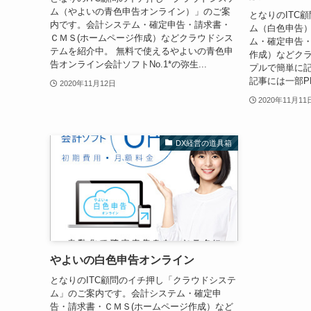
ム（やよいの青色申告オンライン）」のご案
となりのITC
内です。会計システム・確定申告・請求書・
ム（白色申告
ＣＭＳ(ホームページ作成）などクラウドシス
ム・確定申告・
テムを紹介中。 無料で使えるやよいの青色申
作成）などクラ
告オンライン会計ソフトNo.1*の弥生...
プルで簡単に記
記事には一部PR
2020年11月12日
2020年11月11
DX経営の道具箱
やよいの白色申告オンライン
となりのITC顧問のイチ押し「クラウドシステ
ム」のご案内です。会計システム・確定申
告・請求書・ＣＭＳ(ホームページ作成）など