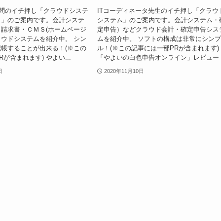
顧問のイチ押し「クラウドシステ
ITコーディネータ先生のイチ押し「クラウ
）」のご案内です。会計システ
システム」のご案内です。会計システム・
請求書・ＣＭＳ(ホームページ
定申告）などクラウド会計・確定申告シス
ウドシステムを紹介中。 シン
ムを紹介中。 ソフトの構成は非常にシン
帳することが出来る！(※この
ル！(※この記事には一部PRが含まれます)
が含まれます) やよい...
「やよいの白色申告オンライン」レビュー .
日
2020年11月10日