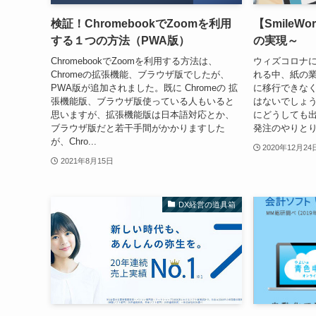
検証！ChromebookでZoomを利用
【SmileW
する１つの方法（PWA版）
の実現～
ChromebookでZoomを利用する方法は、
ウィズコロナ
Chromeの拡張機能、ブラウザ版でしたが、
れる中、紙の
PWA版が追加されました。既に Chromeの 拡
に移行できな
張機能版、ブラウザ版使っている人もいると
はないでしょ
思いますが、拡張機能版は日本語対応とか、
にどうしても
ブラウザ版だと若干手間がかかりますした
発注のやりとり
が、Chro...
2020年12月24
2021年8月15日
DX経営の道具箱