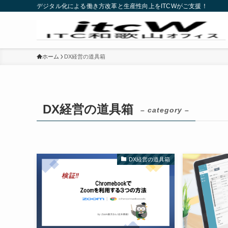
デジタル化による働き方改革と生産性向上をITCWがご支援！
ホーム
DX経営の道具箱
DX経営の道具箱
– category –
DX経営の道具箱