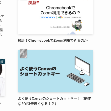
の
ステ
会
・
ル型
ス
検証！ChromebookでZoom利用できるのか
具箱
よく使うCanvaのショートカットキー！（制作
レ
などが3倍速くなる！？）