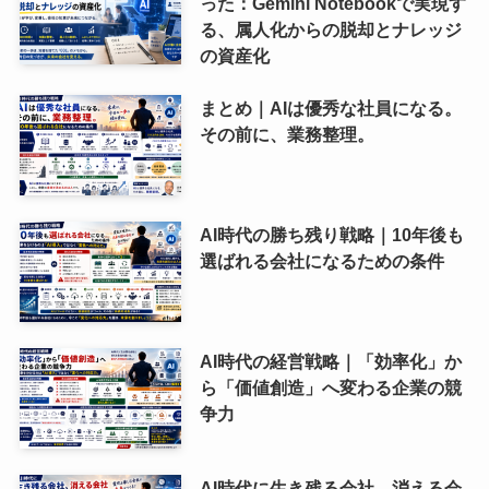
った：Gemini Notebookで実現す
る、属人化からの脱却とナレッジ
の資産化
まとめ｜AIは優秀な社員になる。
その前に、業務整理。
AI時代の勝ち残り戦略｜10年後も
選ばれる会社になるための条件
AI時代の経営戦略｜「効率化」か
ら「価値創造」へ変わる企業の競
争力
AI時代に生き残る会社、消える会