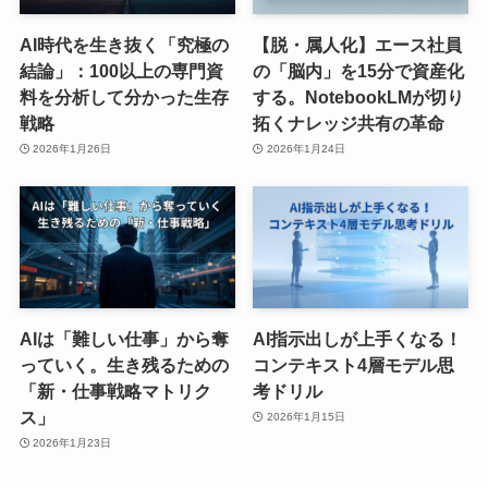
AI時代を生き抜く「究極の
【脱・属人化】エース社員
結論」：100以上の専門資
の「脳内」を15分で資産化
料を分析して分かった生存
する。NotebookLMが切り
戦略
拓くナレッジ共有の革命
2026年1月26日
2026年1月24日
AIは「難しい仕事」から奪
AI指示出しが上手くなる！
っていく。生き残るための
コンテキスト4層モデル思
「新・仕事戦略マトリク
考ドリル
ス」
2026年1月15日
2026年1月23日