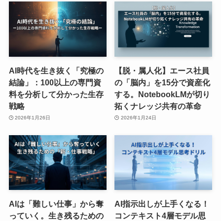
AI時代を生き抜く「究極の
【脱・属人化】エース社員
結論」：100以上の専門資
の「脳内」を15分で資産化
料を分析して分かった生存
する。NotebookLMが切り
戦略
拓くナレッジ共有の革命
2026年1月26日
2026年1月24日
AIは「難しい仕事」から奪
AI指示出しが上手くなる！
っていく。生き残るための
コンテキスト4層モデル思