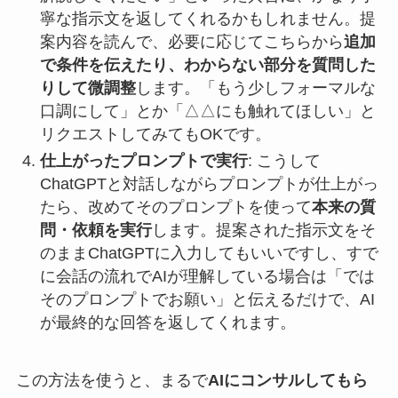
寧な指示文を返してくれるかもしれません。提
案内容を読んで、必要に応じてこちらから
追加
で条件を伝えたり、わからない部分を質問した
りして微調整
します。「もう少しフォーマルな
口調にして」とか「△△にも触れてほしい」と
リクエストしてみてもOKです。
仕上がったプロンプトで実行
: こうして
ChatGPTと対話しながらプロンプトが仕上がっ
たら、改めてそのプロンプトを使って
本来の質
問・依頼を実行
します。提案された指示文をそ
のままChatGPTに入力してもいいですし、すで
に会話の流れでAIが理解している場合は「では
そのプロンプトでお願い」と伝えるだけで、AI
が最終的な回答を返してくれます。
この方法を使うと、まるで
AIにコンサルしてもら