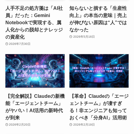
人手不足の処方箋は「AI社
知らないと損する「生産性
員」だった：Gemini
向上」の本当の意味｜売上
Notebookで実現する、属
が伸びない原因は“人”では
人化からの脱却とナレッジ
なかった
の資産化
2026年5月16日
2026年7月30日
【完全解説】Claudeの新機
【革命】Claudeの「エージ
能「エージェントチーム」
ェントチーム」が凄すぎ
がヤバい！AI活用の新時代
る！非エンジニアも知って
が到来
おくべき「分身AI」活用術
2026年2月20日
2026年2月19日