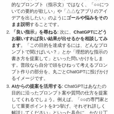
的なプロンプト（指示文）ではなく、「○○につ
いての要約が欲しい」や「△△なアプリのアイ
デアを出したい」のように
ゴールや悩みをその
まま説明
することです。
「良い指示」を尋ねる
: 次に、
ChatGPTにどう
お願いすれば良い結果が出せるかを相談してみ
ます
。「この目的を達成するには、どんなプロ
ンプトで聞けばいい？」とか「理想的な指示の
書き方を提案して」といった問いかけをしま
す。普段なら自分で頭をひねって考えるプロン
プト作りの部分を、丸ごとChatGPTに投げかけ
るイメージです。
AIからの提案を活用する
: ChatGPTはあなたの
目的に沿ったプロンプト案や質問の仕方を提案
してくれるでしょう。例えば、「○○の専門家と
して重要ポイントを3つ挙げ、それぞれ詳しく
解説してください」といった具合に、かなり丁