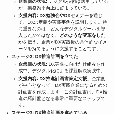
企業側の状況:
デジタル技術は活用している
が、業務効率向上に留まっている。
支援内容:
DX勉強会やDXセミナー
を通じ
て、DXの定義や実践事例を説明します。特
に重要なのは、どんなデジタルツールを導
入したかではなく、
どのような変革をした
か
を伝え、企業がDX実践後の具体的なイメ
ージを持てるように支援することです。
ステージ2: DX推進計画を立てた
企業側の状況:
DX実践に向けた仕組みを作
成中、デジタル化による課題解決実践中。
支援内容:
DX推進計画書策定支援
。企業側
が中心となって、DX実践企業になるための
計画書を作成します。この計画書は、DX推
進の羅針盤となる非常に重要なステップで
す。
ステージ3: DX推進計画を進めている