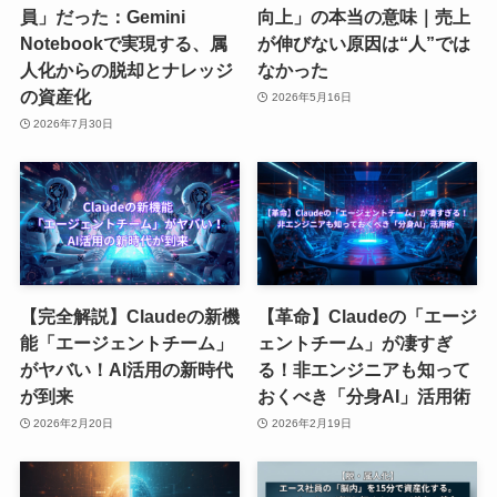
員」だった：Gemini
向上」の本当の意味｜売上
Notebookで実現する、属
が伸びない原因は“人”では
人化からの脱却とナレッジ
なかった
の資産化
2026年5月16日
2026年7月30日
【完全解説】Claudeの新機
【革命】Claudeの「エージ
能「エージェントチーム」
ェントチーム」が凄すぎ
がヤバい！AI活用の新時代
る！非エンジニアも知って
が到来
おくべき「分身AI」活用術
2026年2月20日
2026年2月19日