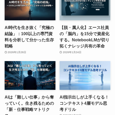
AI時代を生き抜く「究極の
【脱・属人化】エース社員
結論」：100以上の専門資
の「脳内」を15分で資産化
料を分析して分かった生存
する。NotebookLMが切り
戦略
拓くナレッジ共有の革命
2026年1月26日
2026年1月24日
AIは「難しい仕事」から奪
AI指示出しが上手くなる！
っていく。生き残るための
コンテキスト4層モデル思
「新・仕事戦略マトリク
考ドリル