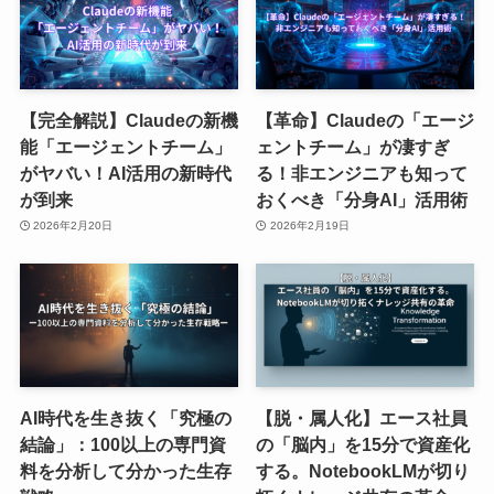
【完全解説】Claudeの新機
【革命】Claudeの「エージ
能「エージェントチーム」
ェントチーム」が凄すぎ
がヤバい！AI活用の新時代
る！非エンジニアも知って
が到来
おくべき「分身AI」活用術
2026年2月20日
2026年2月19日
AI時代を生き抜く「究極の
【脱・属人化】エース社員
結論」：100以上の専門資
の「脳内」を15分で資産化
料を分析して分かった生存
する。NotebookLMが切り