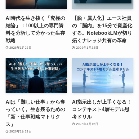
AI時代を生き抜く「究極の
【脱・属人化】エース社員
結論」：100以上の専門資
の「脳内」を15分で資産化
料を分析して分かった生存
する。NotebookLMが切り
戦略
拓くナレッジ共有の革命
2026年1月26日
2026年1月24日
AIは「難しい仕事」から奪
AI指示出しが上手くなる！
っていく。生き残るための
コンテキスト4層モデル思
「新・仕事戦略マトリク
考ドリル
ス」
2026年1月15日
2026年1月23日