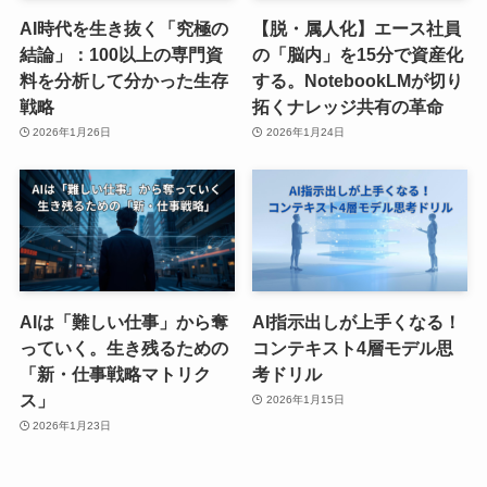
AI時代を生き抜く「究極の
【脱・属人化】エース社員
結論」：100以上の専門資
の「脳内」を15分で資産化
料を分析して分かった生存
する。NotebookLMが切り
戦略
拓くナレッジ共有の革命
2026年1月26日
2026年1月24日
AIは「難しい仕事」から奪
AI指示出しが上手くなる！
っていく。生き残るための
コンテキスト4層モデル思
「新・仕事戦略マトリク
考ドリル
ス」
2026年1月15日
2026年1月23日