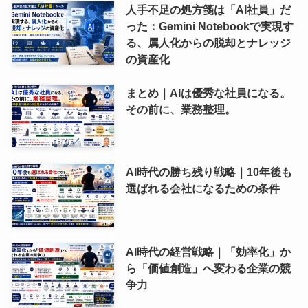
人手不足の処方箋は「AI社員」だ
った：Gemini Notebookで実現す
る、属人化からの脱却とナレッジ
の資産化
まとめ｜AIは優秀な社員になる。
その前に、業務整理。
AI時代の勝ち残り戦略｜10年後も
選ばれる会社になるための条件
AI時代の経営戦略｜「効率化」か
ら「価値創造」へ変わる企業の競
争力