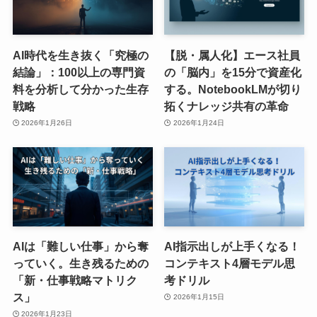
AI時代を生き抜く「究極の
【脱・属人化】エース社員
結論」：100以上の専門資
の「脳内」を15分で資産化
料を分析して分かった生存
する。NotebookLMが切り
戦略
拓くナレッジ共有の革命
2026年1月26日
2026年1月24日
AIは「難しい仕事」から奪
AI指示出しが上手くなる！
っていく。生き残るための
コンテキスト4層モデル思
「新・仕事戦略マトリク
考ドリル
ス」
2026年1月15日
2026年1月23日