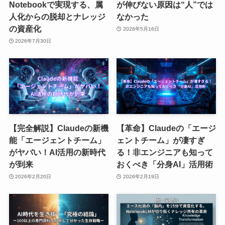
Notebookで実現する、属
が伸びない原因は“人”では
人化からの脱却とナレッジ
なかった
の資産化
2026年5月16日
2026年7月30日
【完全解説】Claudeの新機
【革命】Claudeの「エージ
能「エージェントチーム」
ェントチーム」が凄すぎ
がヤバい！AI活用の新時代
る！非エンジニアも知って
が到来
おくべき「分身AI」活用術
2026年2月20日
2026年2月19日