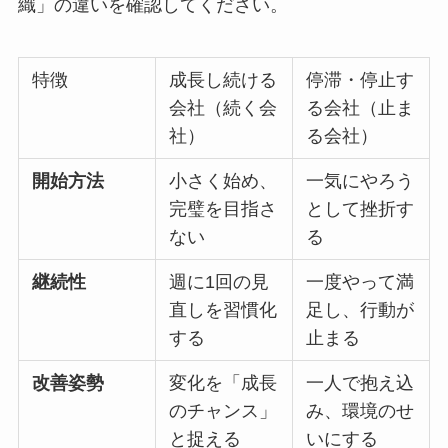
織」の違いを確認してください。
特徴
成長し続ける
停滞・停止す
会社（続く会
る会社（止ま
社）
る会社）
開始方法
小さく始め、
一気にやろう
完璧を目指さ
として挫折す
ない
る
継続性
週に1回の見
一度やって満
直しを習慣化
足し、行動が
する
止まる
改善姿勢
変化を「成長
一人で抱え込
のチャンス」
み、環境のせ
と捉える
いにする