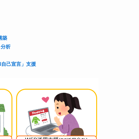
構築
タ分析
ON自己宣言」支援