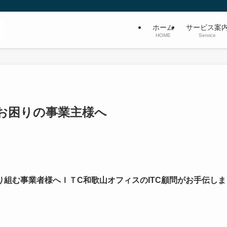
ホーム
サービス案
HOME
Service
お困りの事業主様へ
組む事業者様へＩＴC和歌山オフィスのITC顧問がお手伝しま