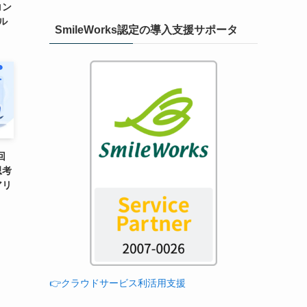
コン
ル
SmileWorks認定の導入支援サポータ
回
思考
アリ
👉クラウドサービス利活用支援